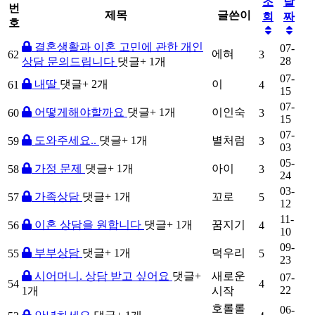
조
날
번
제목
글쓴이
회
짜
호
결혼생활과 이혼 고민에 관한 개인
07-
에혀
62
3
28
상담 문의드립니다
댓글
+ 1
개
07-
내딸
댓글
+ 2
개
이
61
4
15
07-
어떻게해야할까요
댓글
+ 1
개
이인숙
60
3
15
07-
도와주세요..
댓글
+ 1
개
별처럼
59
3
03
05-
가정 문제
댓글
+ 1
개
아이
58
3
24
03-
가족상담
댓글
+ 1
개
꼬로
57
5
12
11-
이혼 상담을 원합니다
댓글
+ 1
개
꿈지기
56
4
10
09-
부부상담
댓글
+ 1
개
덕우리
55
5
23
시어머니. 상담 받고 싶어요
댓글
+
새로운
07-
54
4
22
1
개
시작
호롤롤
06-