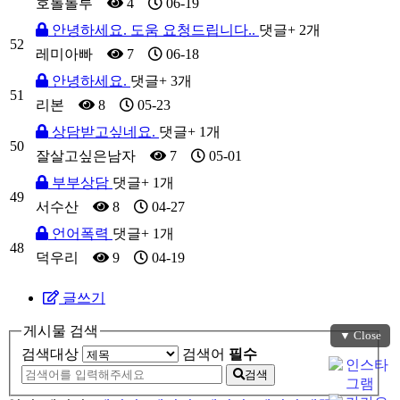
호롤롤루
4
06-19
안녕하세요. 도움 요청드립니다..
댓글
+ 2
개
52
레미아빠
7
06-18
안녕하세요.
댓글
+ 3
개
51
리본
8
05-23
상담받고싶네요.
댓글
+ 1
개
50
잘살고싶은남자
7
05-01
부부상담
댓글
+ 1
개
49
서수산
8
04-27
언어폭력
댓글
+ 1
개
48
덕우리
9
04-19
글쓰기
게시물 검색
▼ Close
검색대상
검색어
필수
검색