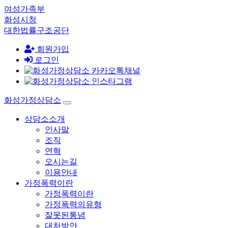
여성가족부
화성시청
대한법률구조공단
회원가입
로그인
화성가정상담소
상담소소개
인사말
조직
연혁
오시는길
이용안내
가정폭력이란
가정폭력이란
가정폭력의유형
잘못된통념
대처방안