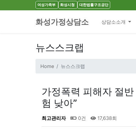
여성가족부
화성시청
대한법률구조공단
화성가정상담소
상담소소개
뉴스스크랩
Home
뉴스스크랩
가정폭력 피해자 절반 
험 낮아”
최고관리자
0건
17,638회