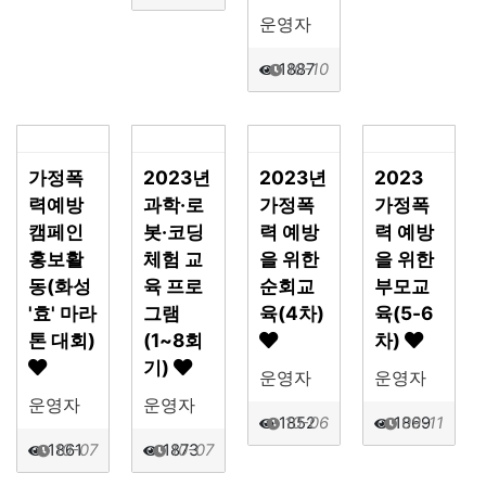
운영자
1887
10-10
가정폭
2023년
2023년
2023
력예방
과학·로
가정폭
가정폭
캠페인
봇·코딩
력 예방
력 예방
홍보활
체험 교
을 위한
을 위한
동(화성
육 프로
순회교
부모교
'효' 마라
그램
육(4차)
육(5-6
톤 대회)
(1~8회
차)
기)
운영자
운영자
운영자
운영자
1852
10-06
1869
09-11
1861
10-07
1873
10-07