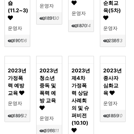
숍
순회교
운영자
(11.2~3)
육(5차)
운영자
1891
10-30
1870
10-14
운영자
운영자
1901
11-06
2365
10-13
2023년
2023년
2023년
2023년
가정폭
청소년
제4차
종사자
력 예방
중독 및
가정폭
심화교
교육
폭력 예
력 상담
육
방 교육
사례회
운영자
운영자
의 및 슈
퍼비전
1895
10-12
1859
10-10
운영자
(10.10)
1968
10-11