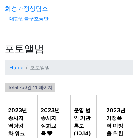
여성가족부
화성가정상담소
화성시청
대한법률구조공단
포토앨범
Home
포토앨범
Total 750건
11 페이지
2023년
2023년
운영 법
2023년
종사자
종사자
인 기관
가정폭
역량강
심화교
홍보
력 예방
화 워크
육
(10.14)
을 위한