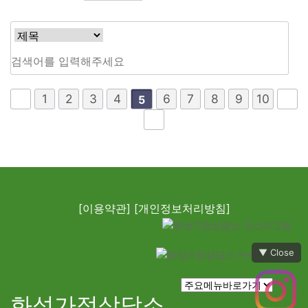
1
2
3
4
6
7
8
9
10
5
[이용약관]
[개인정보처리방침]
▼ Close
화성가정상담소