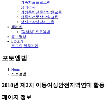
가족치료프로그램
심리검사
가정폭력전문상담원교육
성폭력전문상담원교육
정신건강상담사교육
갤러리
[갤러리] 포토앨범
홍보영상
LOGIN
로그인
회원가입
포토앨범
Home
포토앨범
2018년 제2차 아동여성안전지역연대 합동 캠
페이지 정보