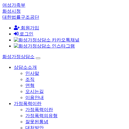
여성가족부
화성시청
대한법률구조공단
회원가입
로그인
화성가정상담소
상담소소개
인사말
조직
연혁
오시는길
이용안내
가정폭력이란
가정폭력이란
가정폭력의유형
잘못된통념
대처방안