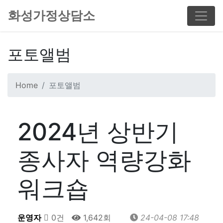
화성가정상담소
포토앨범
Home
포토앨범
2024년 상반기
종사자 역량강화
워크숍
운영자
0건
1,642회
24-04-08 17:48